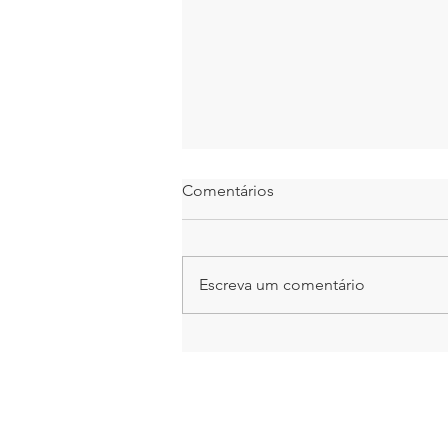
Comentários
Escreva um comentário
Daniel Donato realiza
treinamento online para a
Secretaria de Saúde de
Japurá (AM)