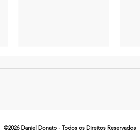
Daniel Donato participa de
Como
imersão inspirada na cultura
Atra
Disney e aprofunda estudos
Clie
©2026 Daniel Donato - Todos os Direitos Reservados
sobre experiência do cliente
e encantamento