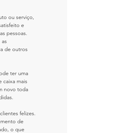
o ou serviço, 
tisfeito e 
ras pessoas. 
 as 
a de outros 
ode ter uma 
 caixa mais 
um novo toda 
didas.
ientes felizes. 
dimento de 
ado, o que 