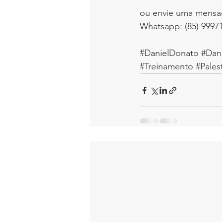
ou envie uma mens
Whatsapp: (85) 9997
#DanielDonato
#Dan
#Treinamento
#Pales