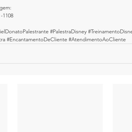
agem:
1-1108
ielDonatoPalestrante
#PalestraDisney
#TreinamentoDisn
tra
#EncantamentoDeCliente
#AtendimentoAoCliente