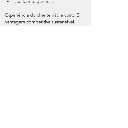
aceitam pagar mais
Experiência do cliente não é custo.É 
vantagem competitiva sustentável
.
Como aplicar a 
experiência Disney nas 
empresas
Não é preciso ser um parque temático 
para aplicar os princípios da Disney. 
Qualquer empresa pode começar ao 
responder perguntas simples:
Como meu cliente se sente ao 
entrar em contato comigo?
Minha equipe sabe qual 
experiência deve entregar?