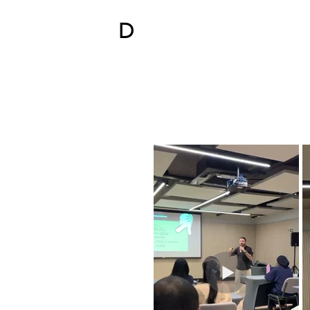
D
DANIEL
DONATO