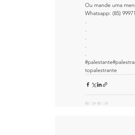
Ou mande uma men
Whatsapp: (85) 9997
.
.
.
.
.
#palestante
#palestr
topalestrante