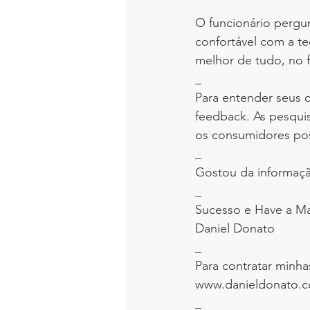
O funcionário pergu
confortável com a t
melhor de tudo, no f
_
Para entender seus 
feedback. As pesquis
os consumidores pos
_
Gostou da informaçã
_
Sucesso e Have a Ma
Daniel Donato
_
Para contratar minha
www.danieldonato.c
_