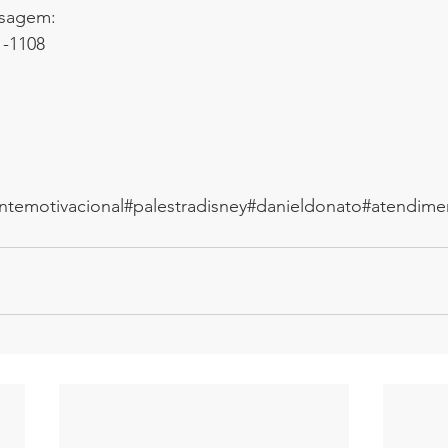
sagem:
1-1108
antemotivacional
#palestradisney
#danieldonato
#atendime