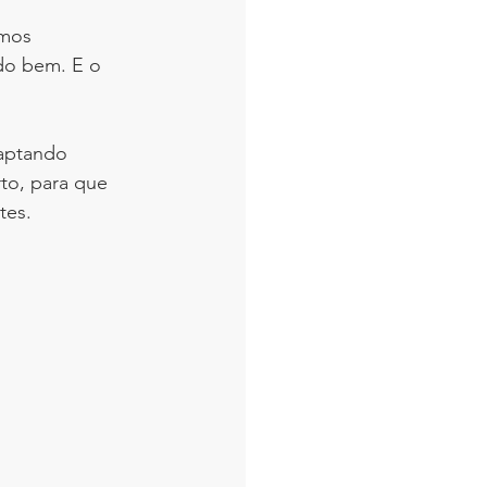
amos 
do bem. E o 
aptando 
to, para que 
tes.