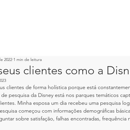
LIVRO
PALESTRANTE
PORTIFOLIO
PALESTRAS
CONSUL
de 2022
1 min de leitura
seus clientes como a Dis
2023
us clientes de forma holística porque está constanteme
 de pesquisa da Disney está nos parques temáticos cap
lientes. Minha esposa um dia recebeu uma pesquisa log
esquisa começou com informações demográficas básica
untar sobre satisfação, falhas encontradas, frequência 