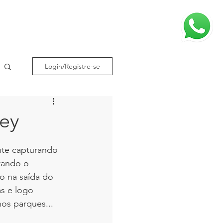
TORIA
CLIENTES
BLOG
CONTATO
Login/Registre-se
ney
nte capturando 
tando o 
o na saída do 
s e logo 
nos parques...